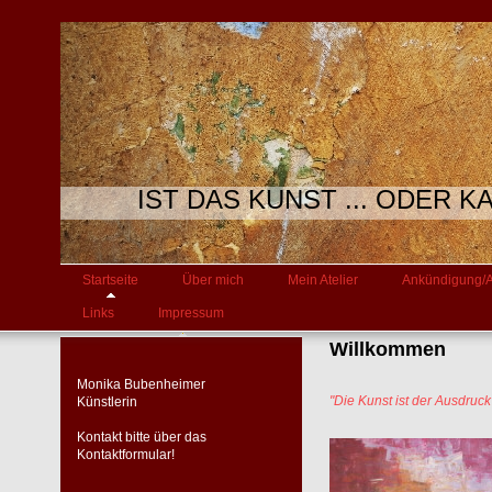
IST DAS KUNST ... ODER 
Startseite
Über mich
Mein Atelier
Ankündigung/A
Links
Impressum
Willkommen
Monika Bubenheimer
"Die Kunst ist der Ausdruc
Künstlerin
Kontakt bitte über das
Kontaktformular!